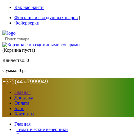
Как нас найти
Фонтаны из воздушных шаров
|
Фейерверки
|
(Корзина пуста)
Кличество:
0
Сумма:
0 р.
+375(44)-7999949
Главная
Доставка
Оплата
Блог
Контакты
Главная
|
Тематические вечеринки