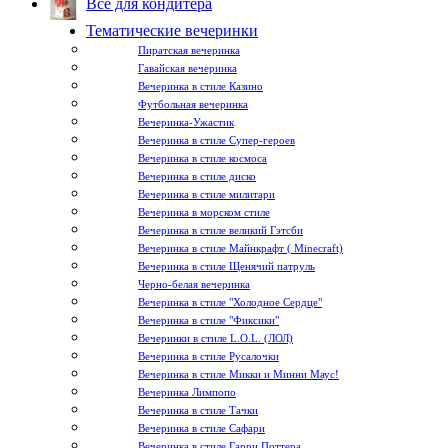
Всё для кондитера
Тематические вечеринки
Пиратская вечеринка
Гавайская вечеринка
Вечеринка в стиле Казино
Футбольная вечеринка
Вечеринка-Ужастик
Вечеринка в стиле Супер-героев
Вечеринка в стиле космоса
Вечеринка в стиле диско
Вечеринка в стиле милитари
Вечеринка в морском стиле
Вечеринка в стиле великий Гэтсби
Вечеринка в стиле Майнкрафт ( Minecraft)
Вечеринка в стиле Щенячий патруль
Черно-белая вечеринка
Вечеринка в стиле "Холодное Сердце"
Вечеринка в стиле "Фиксики"
Вечеринки в стиле L.O.L. (ЛОЛ)
Вечеринка в стиле Русалочки
Вечеринка в стиле Микки и Минни Маус!
Вечеринка Лимпопо
Вечеринка в стиле Тачки
Вечеринка в стиле Сафари
Вечеринка в стиле Гарри Поттера