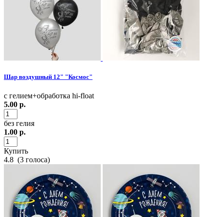
Шар воздушный 12" "Космос"
с гелием+обработка hi-float
5.00
р.
без гелия
1.00
р.
Купить
4.8
(
3
голоса)