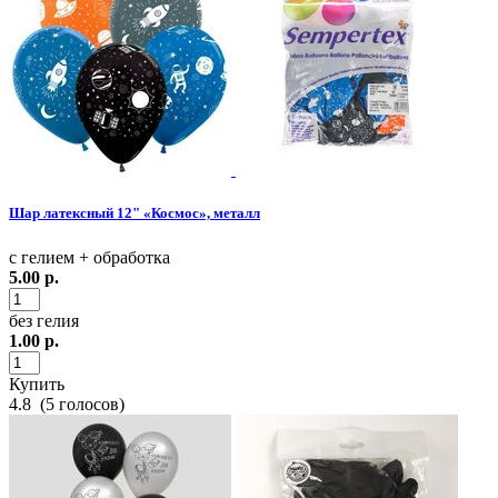
Шар латексный 12" «Космос», металл
с гелием + обработка
5.00
р.
без гелия
1.00
р.
Купить
4.8
(
5
голосов)