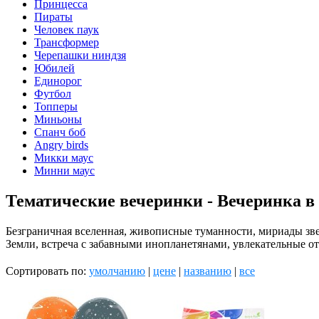
Принцесса
Пираты
Человек паук
Трансформер
Черепашки ниндзя
Юбилей
Единорог
Футбол
Топперы
Миньоны
Спанч боб
Angry birds
Микки маус
Минни маус
Тематические вечеринки - Вечеринка в
Безграничная вселенная, живописные туманности, мириады звез
Земли, встреча с забавными инопланетянами, увлекательные от
Сортировать по:
умолчанию
|
цене
|
названию
|
все