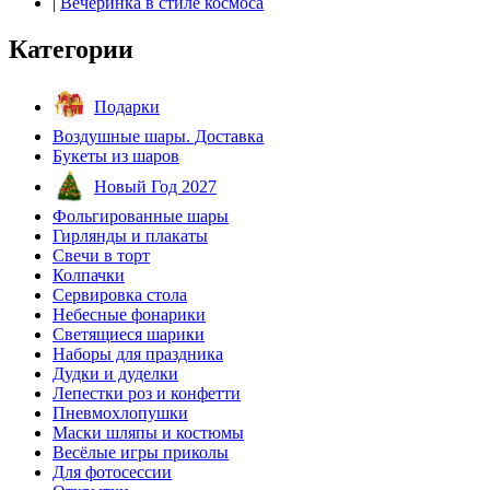
|
Вечеринка в стиле космоса
Категории
Подарки
Воздушные шары. Доставка
Букеты из шаров
Новый Год 2027
Фольгированные шары
Гирлянды и плакаты
Свечи в торт
Колпачки
Сервировка стола
Небесные фонарики
Светящиеся шарики
Наборы для праздника
Дудки и дуделки
Лепестки роз и конфетти
Пневмохлопушки
Маски шляпы и костюмы
Весёлые игры приколы
Для фотосессии