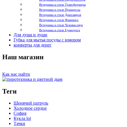
Вечеринка в стиле Трансформеры
Вечеринка в стиле Принцессы
Вечеринка в стиле Динозавров
Вечеринка в стиле Фламинго
Вечеринка в стиле Человек-паук
Вечеринка в стиле Единорога
Для душа и души
Губка для мытья посуды с юмором
конверты для денег
Наш магазин
Как нас найти
Теги
Щенячий патруль
Холодное сердце
София
Кукла lol
Тачки