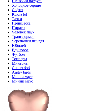
Щенячий патруль
Холодное сердце
София
Кукла lol
Тачки
Принцесса
Пираты
Человек паук
Трансформер
Черепашки ниндзя
Юбилей
Единорог
Футбол
Топперы
Миньоны
Спанч боб
Angry birds
Микки маус
Минни маус