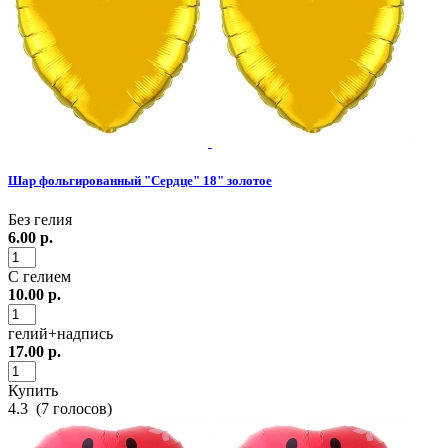
Шар фольгированный "Сердце" 18" золотое
Без гелия
6.00
р.
С гелием
10.00
р.
гелий+надпись
17.00
р.
Купить
4.3
(
7
голосов)