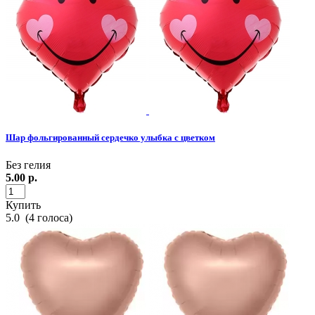
Шар фольгированный сердечко улыбка с цветком
Без гелия
5.00
р.
Купить
5.0
(
4
голоса)