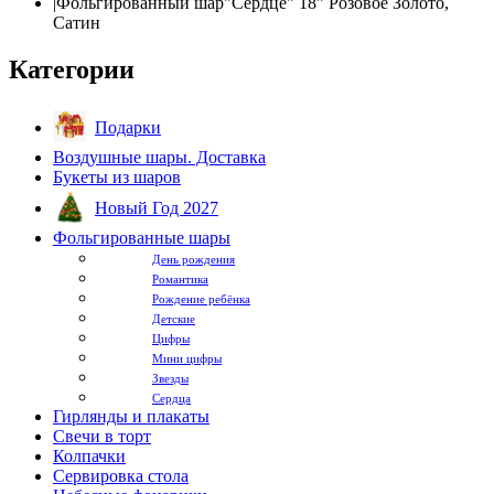
|
Фольгированный шар"Сердце" 18" Розовое Золото,
Сатин
Категории
Подарки
Воздушные шары. Доставка
Букеты из шаров
Новый Год 2027
Фольгированные шары
День рождения
Романтика
Рождение ребёнка
Детские
Цифры
Мини цифры
Звезды
Сердца
Гирлянды и плакаты
Свечи в торт
Колпачки
Сервировка стола