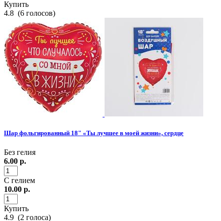
Купить
4.8
(
6
голосов)
Шар фольгированный 18" «Ты лучшее в моей жизни», сердце
Без гелия
6.00
р.
С гелием
10.00
р.
Купить
4.9
(
2
голоса)