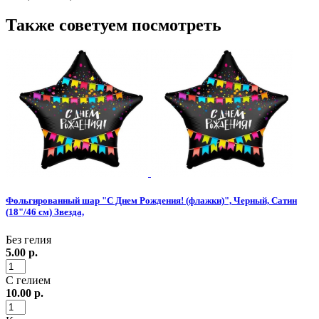
Также советуем посмотреть
Фольгированный шар "С Днем Рождения! (флажки)", Черный, Сатин
(18"/46 см) Звезда,
Без гелия
5.00
р.
С гелием
10.00
р.