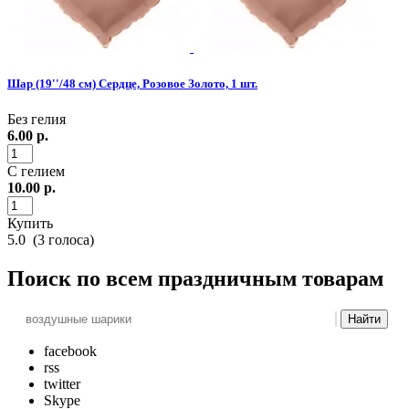
Шар (19''/48 см) Сердце, Розовое Золото, 1 шт.
Без гелия
6.00
р.
С гелием
10.00
р.
Купить
5.0
(
3
голоса)
Поиск
по всем праздничным товарам
Найти
facebook
rss
twitter
Skype