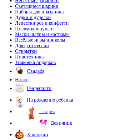
Небесные фонарики
Светящиеся шарики
Наборы для праздника
Дудки и дуделки
Лепестки роз и конфетти
Пневмохлопушки
Маски шляпы и костюмы
Весёлые игры приколы
Для фотосессии
Открытки
Пиротехника
Упаковка подарков
Свадьба
Новое
Гендерпати
На рождение ребенка
1 годик
Девичник
Хэллоуин