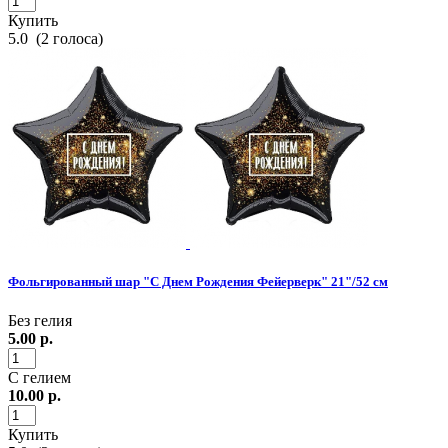
Купить
5.0
(
2
голоса)
Фольгированный шар "С Днем Рождения Фейерверк" 21"/52 см
Без гелия
5.00
р.
С гелием
10.00
р.
Купить