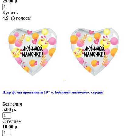
25.00
р.
Купить
4.9
(
3
голоса)
Шар фольгированный 19" «Любимой мамочке», сердце
Без гелия
5.00
р.
С гелием
10.00
р.