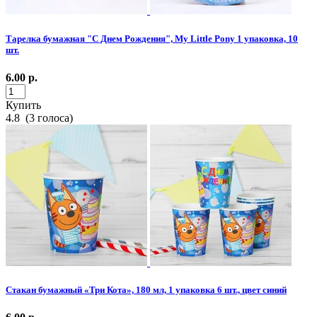
Тарелка бумажная "С Днем Рождения", My Little Pony 1 упаковка, 10
шт.
6.00
р.
Купить
4.8
(
3
голоса)
Стакан бумажный «Три Кота», 180 мл, 1 упаковка 6 шт., цвет синий