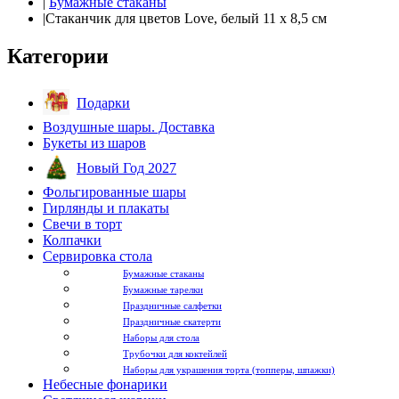
|
Бумажные стаканы
|
Стаканчик для цветов Love, белый 11 х 8,5 см
Категории
Подарки
Воздушные шары. Доставка
Букеты из шаров
Новый Год 2027
Фольгированные шары
Гирлянды и плакаты
Свечи в торт
Колпачки
Сервировка стола
Бумажные стаканы
Бумажные тарелки
Праздничные салфетки
Праздничные скатерти
Наборы для стола
Трубочки для коктейлей
Наборы для украшения торта (топперы, шпажки)
Небесные фонарики