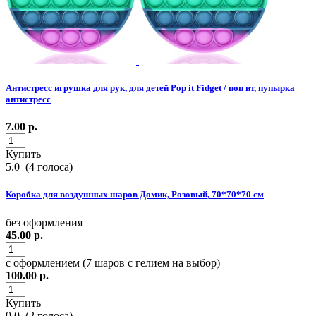
Антистресс игрушка для рук, для детей Pop it Fidget / поп ит, пупырка
антистресс
7.00
р.
Купить
5.0
(
4
голоса)
Коробка для воздушных шаров Домик, Розовый, 70*70*70 см
без оформления
45.00
р.
с оформлением (7 шаров с гелием на выбор)
100.00
р.
Купить
0.0
(
2
голоса)