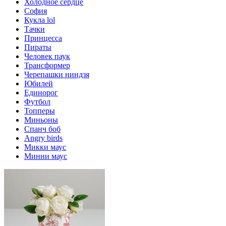
Холодное сердце
София
Кукла lol
Тачки
Принцесса
Пираты
Человек паук
Трансформер
Черепашки ниндзя
Юбилей
Единорог
Футбол
Топперы
Миньоны
Спанч боб
Angry birds
Микки маус
Минни маус