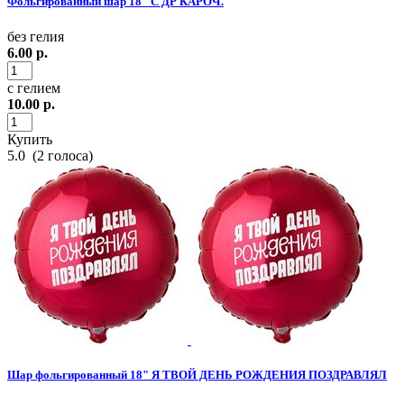
Фольгированный шар 18" С ДР КАРОЧ.
без гелия
6.00
р.
с гелием
10.00
р.
Купить
5.0
(
2
голоса)
Шар фольгированный 18" Я ТВОЙ ДЕНЬ РОЖДЕНИЯ ПОЗДРАВЛЯЛ