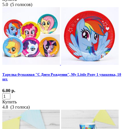
5.0
(
5
голосов)
Тарелка бумажная "С Днем Рождения", My Little Pony 1 упаковка, 10
шт.
6.00
р.
Купить
4.8
(
3
голоса)