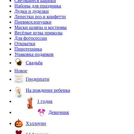
Светящиеся шарики
Наборы для праздника
Дудки и дуделки
Лепестки роз и конфетти
Пневмохлопушки
Маски шляпы и костюмы
Весёлые игры приколы
Для фотосессии
Открытки
Пиротехника
Упаковка подарков
Свадьба
Новое
Гендерпати
На рождение ребенка
1 годик
Девичник
Хэллоуин