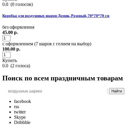
0.0
(
0
голосов)
Коробка для воздушных шаров Домик, Розовый, 70*70*70 см
без оформления
45.00
р.
с оформлением (7 шаров с гелием на выбор)
100.00
р.
Купить
0.0
(
2
голоса)
Поиск
по всем праздничным товарам
Найти
facebook
rss
twitter
Skype
Dribbble