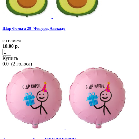
Шар Фольга 29''Фигура, Авокадо
с гелием
18.00
р.
Купить
0.0
(
2
голоса)