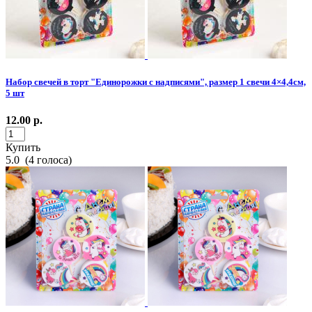
Набор свечей в торт "Единорожки с надписями", размер 1 свечи 4×4,4см,
5 шт
12.00
р.
Купить
5.0
(
4
голоса)