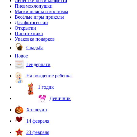
Лепестки роз и конфетти
Пневмохлопушки
Маски шляпы и костюмы
Весёлые игры приколы
Для фотосессии
Открытки
Пиротехника
Упаковка подарков
Свадьба
Новое
Гендерпати
На рождение ребенка
1 годик
Девичник
Хэллоуин
14 февраля
23 февраля