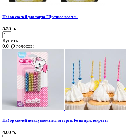
Набор свечей для торта "Цветное пламя"
5.50
р.
Купить
0.0
(
0
голосов)
Набор свечей незадуваемые для торта, Коты аристократы
4.00
р.