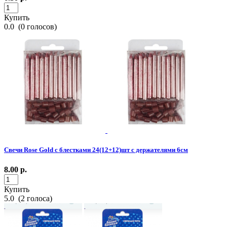
Купить
0.0
(
0
голосов)
Свечи Rose Gold с блестками 24(12+12)шт с держателями 6см
8.00
р.
Купить
5.0
(
2
голоса)