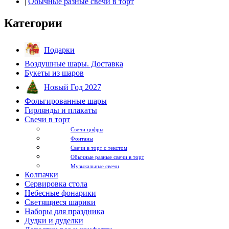
|
Обычные разные свечи в торт
Категории
Подарки
Воздушные шары. Доставка
Букеты из шаров
Новый Год 2027
Фольгированные шары
Гирлянды и плакаты
Свечи в торт
Свечи цифры
Фонтаны
Свечи в торт с текстом
Обычные разные свечи в торт
Музыкальные свечи
Колпачки
Сервировка стола
Небесные фонарики
Светящиеся шарики
Наборы для праздника
Дудки и дуделки