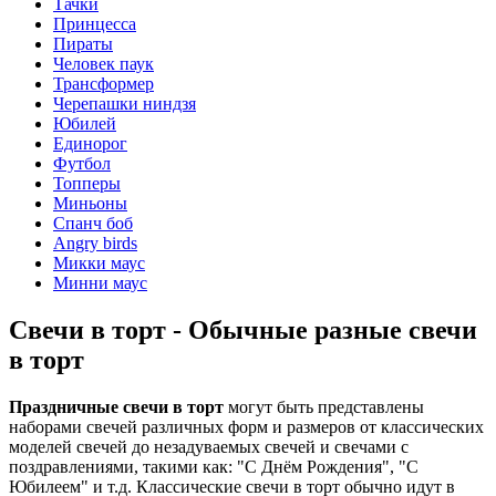
Тачки
Принцесса
Пираты
Человек паук
Трансформер
Черепашки ниндзя
Юбилей
Единорог
Футбол
Топперы
Миньоны
Спанч боб
Angry birds
Микки маус
Минни маус
Свечи в торт - Обычные разные свечи
в торт
Праздничные свечи в торт
могут быть представлены
наборами свечей различных форм и размеров от классических
моделей свечей до незадуваемых свечей и свечами с
поздравлениями, такими как: "С Днём Рождения", "С
Юбилеем" и т.д. Классические свечи в торт обычно идут в