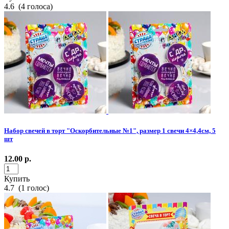
4.6
(
4
голоса)
Набор свечей в торт "Оскорбительные №1", размер 1 свечи 4×4,4см, 5
шт
12.00
р.
Купить
4.7
(
1
голос)