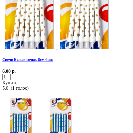
Свечи Белые точки, 8см 6шт.
6.00
р.
Купить
5.0
(
1
голос)