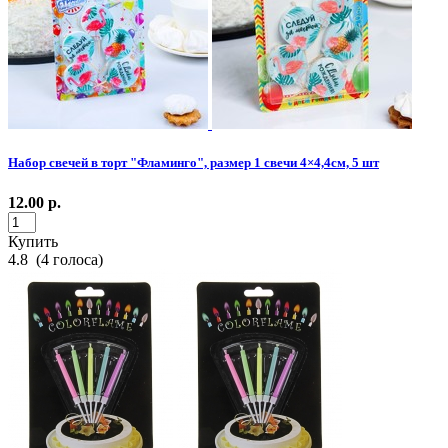
Набор свечей в торт "Фламинго", размер 1 свечи 4×4,4см, 5 шт
12.00
р.
Купить
4.8
(
4
голоса)