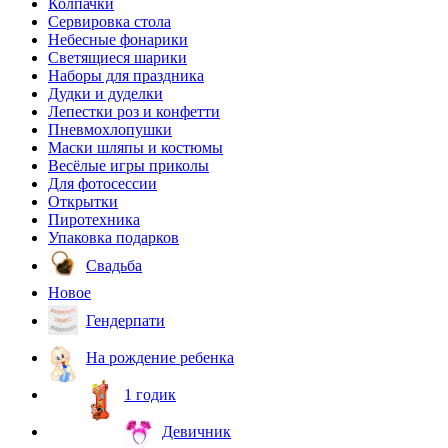
Колпачки
Сервировка стола
Небесные фонарики
Светящиеся шарики
Наборы для праздника
Дудки и дуделки
Лепестки роз и конфетти
Пневмохлопушки
Маски шляпы и костюмы
Весёлые игры приколы
Для фотосессии
Открытки
Пиротехника
Упаковка подарков
Свадьба
Новое
Гендерпати
На рождение ребенка
1 годик
Девичник