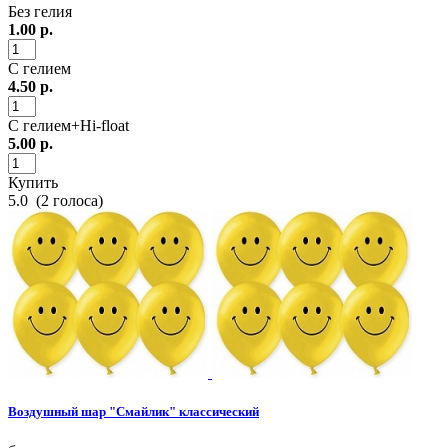
Без гелия
1.00
р.
С гелием
4.50
р.
С гелием+Hi-float
5.00
р.
Купить
5.0
(
2
голоса)
Воздушный шар "Смайлик" классический