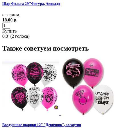
Шар Фольга 29''Фигура, Авокадо
с гелием
18.00
р.
Купить
0.0
(
2
голоса)
Также советуем посмотреть
Воздушные шарики 12" "Девичник", ассортии