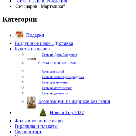
|
Сеты на День Рождения
|
Сет шаров "Мартышка"
Категории
Подарки
Воздушные шары. Доставка
Букеты из шаров
Сеты на День Рождения
Сеты с приколами
Сеты для детей
Сеты на выписку из роддома
Сеты для мужчин
Сеты романтические
Сеты на девичник
Композиции из шариков без гелия
Новый Год 2027
Фольгированные шары
Гирлянды и плакаты
Свечи в торт