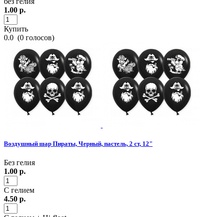
без гелия
1.00
р.
Купить
0.0
(
0
голосов)
Воздушный шар Пираты, Черный, пастель, 2 ст, 12"
Без гелия
1.00
р.
С гелием
4.50
р.