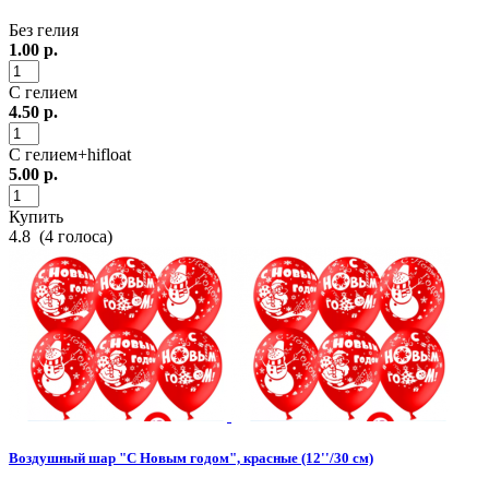
Без гелия
1.00
р.
С гелием
4.50
р.
С гелием+hifloat
5.00
р.
Купить
4.8
(
4
голоса)
Воздушный шар "С Новым годом", красные (12''/30 см)