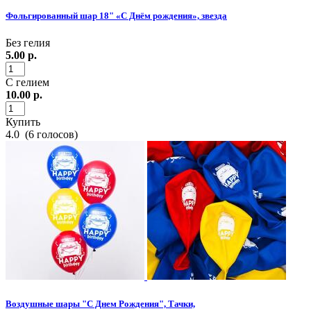
Фольгированный шар 18" «С Днём рождения», звезда
Без гелия
5.00
р.
С гелием
10.00
р.
Купить
4.0
(
6
голосов)
Воздушные шары "С Днем Рождения", Тачки,