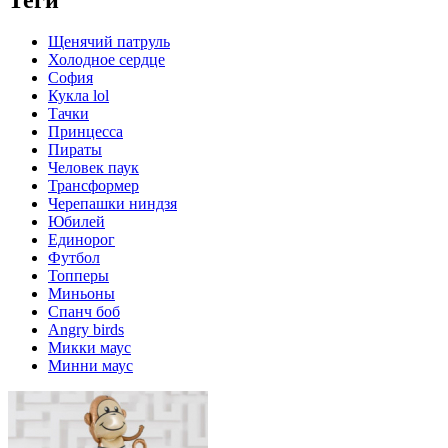
Щенячий патруль
Холодное сердце
София
Кукла lol
Тачки
Принцесса
Пираты
Человек паук
Трансформер
Черепашки ниндзя
Юбилей
Единорог
Футбол
Топперы
Миньоны
Спанч боб
Angry birds
Микки маус
Минни маус